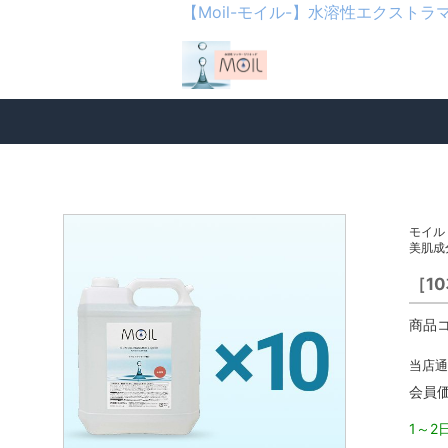
【Moil-モイル-】水溶性エクスト
モイル
美肌成
［1
商品コ
当店通
会員
1～