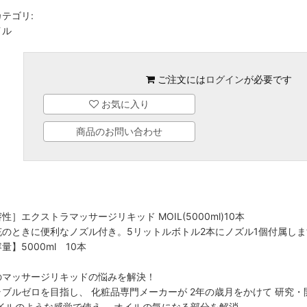
テゴリ:
イル
ご注文には
ログイン
が必要です
お気に入り
商品のお問い合わせ
性］エクストラマッサージリキッド MOIL(5000ml)10本
充のときに便利なノズル付き。5リットルボトル2本にノズル1個付属しま
量】5000ml 10本
のマッサージリキッドの悩みを解決！
ラブルゼロを目指し、 化粧品専門メーカーが 2年の歳月をかけて 研究
イルのような感覚で使え、 オイルの気になる部分を解消