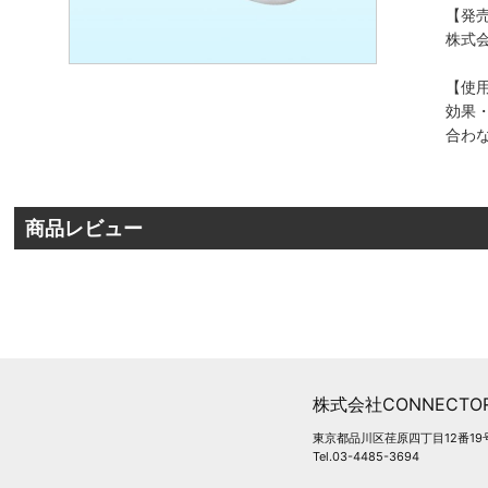
【発
株式会
【使
効果
合わ
商品レビュー
株式会社CONNECTOR
東京都品川区荏原四丁目12番19
Tel.03-4485-3694