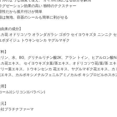
ラグゼーション効果の高い 独特のテクスチャー
溶性だから後片付けが簡単
箱は無地、容器のシールも簡単に剥がせる
物由来の成分】
カ花 オドリコソウ オランダガラシ ゴボウ セイヨウキズタ ニンニク 
ユボダイジュ トウキンセンカ ヤグルマギク
材料】
セリン、水、BG、グリチルリチン酸2K、アラン トイン、ヒアルロン酸
カ花エキス、 セイヨウキズタ葉/茎エキス、オドリコソウ花/葉/茎 エ
マリー葉エキス、トウキンセンカ 花エキス、ヤグルマギク花エキス、カミ
花エキス、カルボキシメチルフェニルアミノカルボ キシプロピルホスホ
使用】
コール)(シリコン)(パラベン)
造元】
会社プラチナファーマ