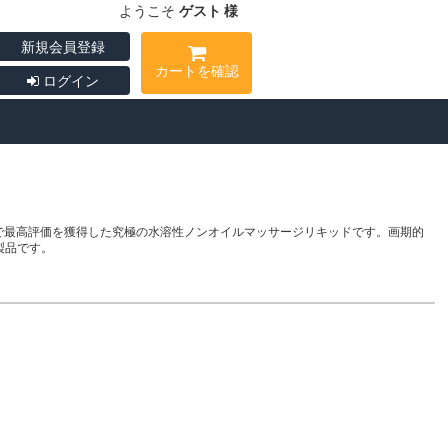
ようこそ
ゲスト 様
新規会員登録
カートを確認
ログイン
トで最高評価を獲得した究極の水溶性ノンオイルマッサージリキッドです。画期的
製品です。
)