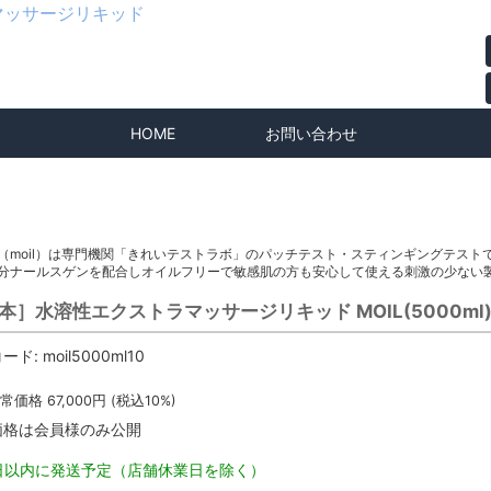
ラマッサージリキッド
HOME
お問い合わせ
（moil）は専門機関「きれいテストラボ」のパッチテスト・スティンギングテス
分ナールスゲンを配合しオイルフリーで敏感肌の方も安心して使える刺激の少ない
0本］水溶性エクストラマッサージリキッド MOIL(5000ml
ード:
moil5000ml10
常価格
67,000
円 (税込10%)
価格は会員様のみ公開
2日以内に発送予定（店舗休業日を除く）