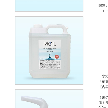
関連カ
モ
［水溶
「補
【内容
従来
肌ト
①オ