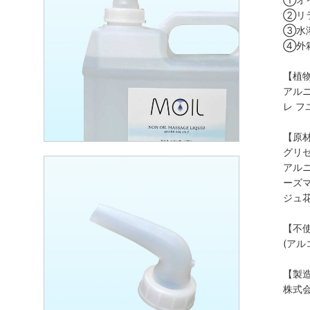
②リ
③水
④外
【植
アルニ
レ フ
【原
グリ
アルニ
ーズ
ジュ
【不
(アル
【製
株式